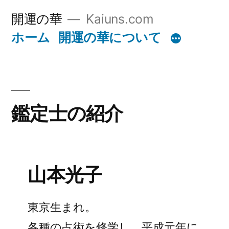
コ
開運の華
Kaiuns.com
ン
ホーム
開運の華について
テ
ン
ツ
鑑定士の紹介
へ
ス
キ
ッ
山本光子
プ
東京生まれ。
各種の占術を修学し、平成元年に